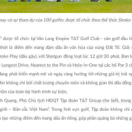
nay có sự tham dự của 100 golfer, được tổ chức theo thể thức Stroke 
 được tổ chức tại Văn Lang Empire T&T Golf Club - sân golf đầu tiê
thời là điểm đến mang đậm dấu ấn văn hóa của vùng Đất Tổ. Giả
troke Play (đấu gậy), với Shotgun đồng loạt lúc 12 giờ 30 phút. Ban 
ư Longest Drive, Nearest to the Pin và Hole-in-One tại các hố Par 3 c
ang phát triển mạnh mẽ và ngày càng hướng tới những giá trị trải 
er không chỉ bởi chất lượng chuyên môn và không gian thi đấu đẳng
 hồn của toàn bộ hành trình sự kiện.
Vinh Quang, Phó Chủ tịch HĐQT Tập đoàn T&T Group cho biết, trong
ế giới – Bản sắc Việt Nam”. Trong lĩnh vực golf, Tập đoàn không chỉ 
 tạo những điểm đến mang dấu ấn riêng, góp phần quảng bá những giá