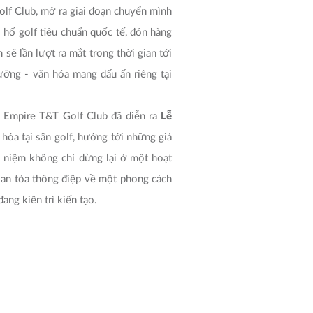
lf Club, mở ra giai đoạn chuyển mình
 hố golf tiêu chuẩn quốc tế, đón hàng
sẽ lần lượt ra mắt trong thời gian tới
ưỡng - văn hóa mang dấu ấn riêng tại
g Empire T&T Golf Club đã diễn ra
Lễ
hóa tại sân golf, hướng tới những giá
ưu niệm không chỉ dừng lại ở một hoạt
 lan tỏa thông điệp về một phong cách
ng kiên trì kiến tạo.