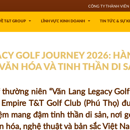
CÔNG TY THÀNH VIÊN 
VỀ T&T GROUP
LĨNH VỰC KINH DOANH
TIN TỨC & SỰ K
CY GOLF JOURNEY 2026: HÀ
 VĂN HÓA VÀ TINH THẦN DI S
f thường niên “Văn Lang Legacy Gol
g Empire T&T Golf Club (Phú Thọ) đ
iệm mang đậm tinh thần di sản, nơi go
ăn hóa, nghệ thuật và bản sắc Việt N