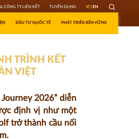
Mở
& CÔNG TY LIÊN KẾT
TUYỂN DỤNG
VI
|
EN
Lớp
IỆN
ĐẦU TƯ QUỐC TẾ
PHÁT TRIỂN BỀN VỮNG
Tìm
kiếm
NH TRÌNH KẾT
ẢN VIỆT
f Journey 2026” diễn
ược định vị như một
lf trở thành cầu nối
am.