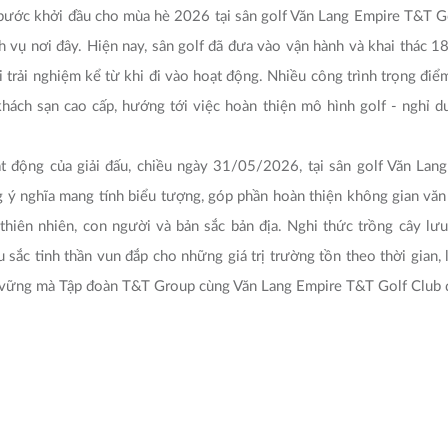
bước khởi đầu cho mùa hè 2026 tại sân golf Văn Lang Empire T&T Go
h vụ nơi đây. Hiện nay, sân golf đã đưa vào vận hành và khai thác 18
i trải nghiệm kể từ khi đi vào hoạt động. Nhiều công trình trọng điểm 
ách sạn cao cấp, hướng tới việc hoàn thiện mô hình golf - nghỉ d
t động của giải đấu, chiều ngày 31/05/2026, tại sân golf Văn Lan
g ý nghĩa mang tính biểu tượng, góp phần hoàn thiện không gian văn 
a thiên nhiên, con người và bản sắc bản địa. Nghi thức trồng cây l
 sắc tinh thần vun đắp cho những giá trị trường tồn theo thời gian,
 vững mà Tập đoàn T&T Group cùng Văn Lang Empire T&T Golf Club đa