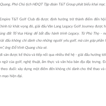
Quang, Phó Chủ tịch HĐQT Tập đoàn T&T Group phát biểu khai mạc g
 Empire T&T Golf Club đã được định hướng trở thành điểm đến hội t
 Chính từ khát vọng đó, giải đấu Văn Lang Legacy Golf Journey được h
ng đất Tổ Vua Hùng để bắt đầu hành trình Legacy. Từ Phú Thọ - n
i đấu không chỉ dành cho những người yêu golf, mà còn góp phần la
m”, ông Đỗ Vinh Quang chia sẻ.
di sản được kế thừa và tiếp nối qua nhiều thế hệ - giải đấu hướng tới
 ngữ của golf, nghệ thuật, ẩm thực và văn hóa bản địa đặc trưng. 
theo đuổi: xây dựng một điểm đến không chỉ dành cho thể thao và 
ện mạo hiện đại.