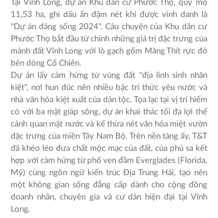
Tại Vĩnh Long, dự án Khu dân cư Phước Thọ, quy mô
11,53 ha, ghi dấu ấn đậm nét khi được vinh danh là
"Dự án đáng sống 2024". Câu chuyện của Khu dân cư
Phước Thọ bắt đầu từ chính những giá trị đặc trưng của
mảnh đất Vĩnh Long với lò gạch gốm Măng Thít rực đỏ
bên dòng Cổ Chiên.
Dự án lấy cảm hứng từ vùng đất "địa linh sinh nhân
kiệt", nơi hun đúc nên nhiều bậc trí thức yêu nước và
nhà văn hóa kiệt xuất của dân tộc. Tọa lạc tại vị trí hiếm
có với ba mặt giáp sông, dự án khai thác tối đa lợi thế
cảnh quan mặt nước và kế thừa nét văn hóa miệt vườn
đặc trưng của miền Tây Nam Bộ. Trên nền tảng ấy, T&T
đã khéo léo đưa chất mộc mạc của đất, của phù sa kết
hợp với cảm hứng từ phố ven đầm Everglades (Florida,
Mỹ) cùng ngôn ngữ kiến trúc Địa Trung Hải, tạo nên
một không gian sống đẳng cấp dành cho cộng đồng
doanh nhân, chuyên gia và cư dân hiện đại tại Vĩnh
Long.