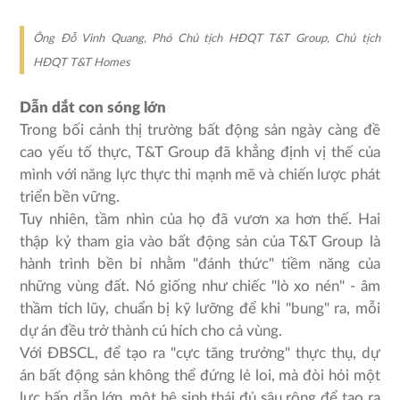
Ông Đỗ Vinh Quang, Phó Chủ tịch HĐQT T&T Group, Chủ tịch
HĐQT T&T Homes
Dẫn dắt con sóng lớn
Trong bối cảnh thị trường bất động sản ngày càng đề
cao yếu tố thực, T&T Group đã khẳng định vị thế của
mình với năng lực thực thi mạnh mẽ và chiến lược phát
triển bền vững.
Tuy nhiên, tầm nhìn của họ đã vươn xa hơn thế. Hai
thập kỷ tham gia vào bất động sản của T&T Group là
hành trình bền bỉ nhằm "đánh thức" tiềm năng của
những vùng đất. Nó giống như chiếc "lò xo nén" - âm
thầm tích lũy, chuẩn bị kỹ lưỡng để khi "bung" ra, mỗi
dự án đều trở thành cú hích cho cả vùng.
Với ĐBSCL, để tạo ra "cực tăng trưởng" thực thụ, dự
án bất động sản không thể đứng lẻ loi, mà đòi hỏi một
lực hấp dẫn lớn, một hệ sinh thái đủ sâu rộng để tạo ra