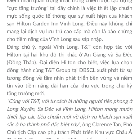
Điểm nhấn quan trọng khác trong chiến lược tạo dựng
"cực tăng trưởng" tại đây chính là việc thiết lập chuẩn
mực sống quốc tế thông qua sự xuất hiện của
khách
sạn Hilton Garden Inn Vĩnh Long. Điều này không chỉ
mang lại dịch vụ lưu trú cao cấp mà còn là bảo chứng
cho tiềm năng của Vĩnh Long sau sáp nhập.
Đáng chú ý, ngoài Vĩnh Long, T&T còn hợp tác với
Hilton tại hai khu đô thị khác ở An Giang và Sa Đéc
(Đồng Tháp). Đại diện Hilton cho biết, việc lựa chọn
đồng hành cùng T&T Group tại ĐBSCL xuất phát từ sự
tương đồng về tầm nhìn phát triển bền vững và niềm
tin vào tiềm năng dài hạn của khu vực trong chu kỳ
tăng trưởng mới.
“Cùng với T&T, với tư cách là những người tiên phong ở
Long Xuyên, Sa Đéc và Vĩnh Long, Hilton mong muốn
thiết lập các tiêu chuẩn mới về dịch vụ khách sạn xuất
sắc ở ba thành phố đặc biệt này
”, ông Clarence Tan, Phó
Chủ tịch Cấp cao phụ trách Phát triển Khu vực Châu Á