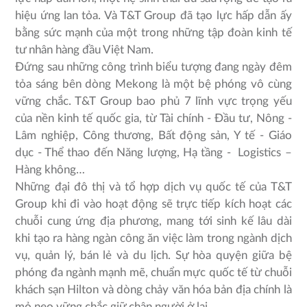
hiệu ứng lan tỏa. Và T&T Group đã tạo lực hấp dẫn ấy
bằng sức mạnh của một trong những tập đoàn kinh tế
tư nhân hàng đầu Việt Nam.
Đứng sau những công trình biểu tượng đang ngày đêm
tỏa sáng bên dòng Mekong là một bệ phóng vô cùng
vững chắc. T&T Group bao phủ 7 lĩnh vực trọng yếu
của nền kinh tế quốc gia, từ Tài chính - Đầu tư, Nông -
Lâm nghiệp, Công thương, Bất động sản, Y tế - Giáo
dục - Thể thao đến Năng lượng, Hạ tầng - Logistics –
Hàng không…
Những đại đô thị và tổ hợp dịch vụ quốc tế của T&T
Group khi đi vào hoạt động sẽ trực tiếp kích hoạt các
chuỗi cung ứng địa phương, mang tới sinh kế lâu dài
khi tạo ra hàng ngàn công ăn việc làm trong ngành dịch
vụ, quản lý, bán lẻ và du lịch. Sự hòa quyện giữa bệ
phóng đa ngành mạnh mẽ, chuẩn mực quốc tế từ chuỗi
khách sạn Hilton và dòng chảy văn hóa bản địa chính là
mỏ neo vững chắc giữ chân người ở lại.