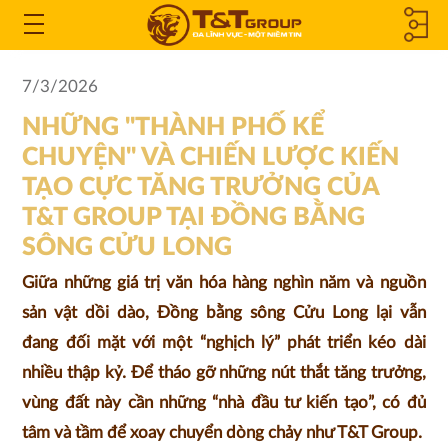
CÔNG TY
Open
the
THÀNH
7/3/2026
Menu
NHỮNG "THÀNH PHỐ KỂ
VIÊN &
CHUYỆN" VÀ CHIẾN LƯỢC KIẾN
CÔNG TY
TẠO CỰC TĂNG TRƯỞNG CỦA
T&T GROUP TẠI ĐỒNG BẰNG
LIÊN KẾT
SÔNG CỬU LONG
Giữa những giá trị văn hóa hàng nghìn năm và nguồn
sản vật dồi dào, Đồng bằng sông Cửu Long lại vẫn
đang đối mặt với một “nghịch lý” phát triển kéo dài
nhiều thập kỷ. Để tháo gỡ những nút thắt tăng trưởng,
vùng đất này cần những “nhà đầu tư kiến tạo”, có đủ
tâm và tầm để xoay chuyển dòng chảy như T&T Group.