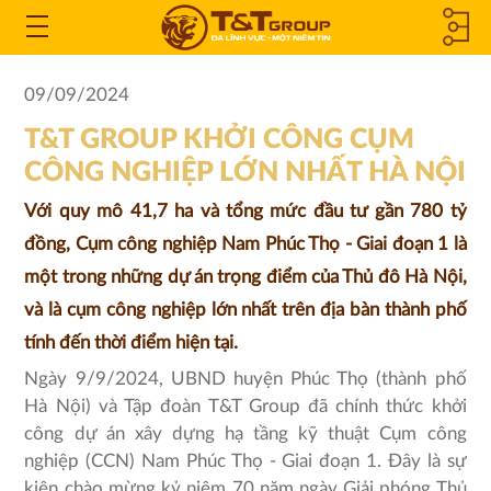
CÔNG TY
Open
the
THÀNH
09/09/2024
Menu
T&T GROUP KHỞI CÔNG CỤM
VIÊN &
CÔNG NGHIỆP LỚN NHẤT HÀ NỘI
CÔNG TY
Với quy mô 41,7 ha và tổng mức đầu tư gần 780 tỷ
LIÊN KẾT
đồng, Cụm công nghiệp Nam Phúc Thọ - Giai đoạn 1 là
một trong những dự án trọng điểm của Thủ đô Hà Nội,
và là cụm công nghiệp lớn nhất trên địa bàn thành phố
tính đến thời điểm hiện tại.
Ngày 9/9/2024, UBND huyện Phúc Thọ (thành phố
Hà Nội) và Tập đoàn T&T Group đã chính thức khởi
công dự án xây dựng hạ tầng kỹ thuật Cụm công
nghiệp (CCN) Nam Phúc Thọ - Giai đoạn 1. Đây là sự
kiện chào mừng kỷ niệm 70 năm ngày Giải phóng Thủ