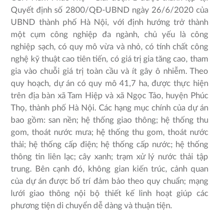
Quyết định số 2800/QĐ-UBND ngày 26/6/2020 của
UBND thành phố Hà Nội, với định hướng trở thành
một cụm công nghiệp đa ngành, chủ yếu là công
nghiệp sạch, có quy mô vừa và nhỏ, có tính chất công
nghệ kỹ thuật cao tiên tiến, có giá trị gia tăng cao, tham
gia vào chuỗi giá trị toàn cầu và ít gây ô nhiễm. Theo
quy hoạch, dự án có quy mô 41,7 ha, được thực hiện
trên địa bàn xã Tam Hiệp và xã Ngọc Tảo, huyện Phúc
Thọ, thành phố Hà Nội. Các hạng mục chính của dự án
bao gồm: san nền; hệ thống giao thông; hệ thống thu
gom, thoát nước mưa; hệ thống thu gom, thoát nước
thải; hệ thống cấp điện; hệ thống cấp nước; hệ thống
thông tin liên lạc; cây xanh; trạm xử lý nước thải tập
trung. Bên cạnh đó, không gian kiến trúc, cảnh quan
của dự án được bố trí đảm bảo theo quy chuẩn; mạng
lưới giao thông nội bộ thiết kế linh hoạt giúp các
phương tiện di chuyển dễ dàng và thuận tiện.