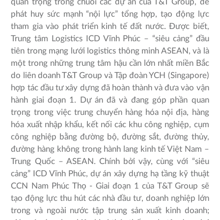
quan trọng trong chuỗi các dự án của T&T Group, để
phát huy sức mạnh “nội lực” tổng hợp, tạo động lực
tham gia vào phát triển kinh tế đất nước. Được biết,
Trung tâm Logistics ICD Vĩnh Phúc – “siêu cảng” đầu
tiên trong mạng lưới logistics thông minh ASEAN, và là
một trong những trung tâm hậu cần lớn nhất miền Bắc
do liên doanh T&T Group và Tập đoàn YCH (Singapore)
hợp tác đầu tư xây dựng đã hoàn thành và đưa vào vận
hành giai đoạn 1. Dự án đã và đang góp phần quan
trọng trong việc trung chuyển hàng hóa nội địa, hàng
hóa xuất nhập khẩu, kết nối các khu công nghiệp, cụm
công nghiệp bằng đường bộ, đường sắt, đường thủy,
đường hàng không trong hành lang kinh tế Việt Nam –
Trung Quốc – ASEAN. Chính bởi vậy, cùng với “siêu
cảng” ICD Vĩnh Phúc, dự án xây dựng hạ tầng kỹ thuật
CCN Nam Phúc Thọ - Giai đoạn 1 của T&T Group sẽ
tạo động lực thu hút các nhà đầu tư, doanh nghiệp lớn
trong và ngoài nước tập trung sản xuất kinh doanh;