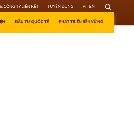
Mở
& CÔNG TY LIÊN KẾT
TUYỂN DỤNG
VI
|
EN
Lớp
IỆN
ĐẦU TƯ QUỐC TẾ
PHÁT TRIỂN BỀN VỮNG
Tìm
kiếm