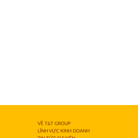
VỀ T&T GROUP
LĨNH VỰC KINH DOANH