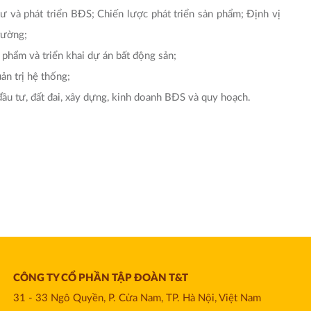
ư và phát triển BĐS; Chiến lược phát triển sản phẩm; Định vị
rường;
n phẩm và triển khai dự án bất động sản;
ản trị hệ thống;
ầu tư, đất đai, xây dựng, kinh doanh BĐS và quy hoạch.
CÔNG TY CỔ PHẦN TẬP ĐOÀN T&T
31 - 33 Ngô Quyền, P. Cửa Nam, TP. Hà Nội, Việt Nam