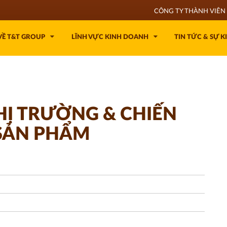
CÔNG TY THÀNH VIÊN 
VỀ T&T GROUP
LĨNH VỰC KINH DOANH
TIN TỨC & SỰ K
Ị TRƯỜNG & CHIẾN
 SẢN PHẨM