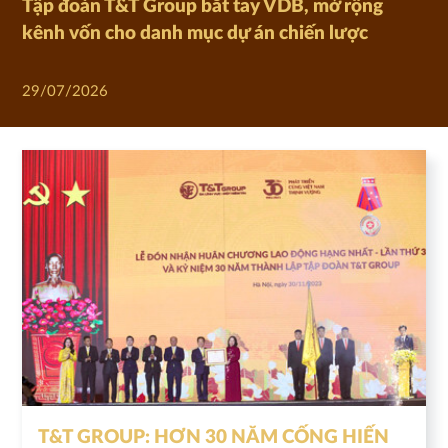
Tập đoàn T&T Group bắt tay VDB, mở rộng
kênh vốn cho danh mục dự án chiến lược
29/07/2026
T&T GROUP: HƠN 30 NĂM CỐNG HIẾN