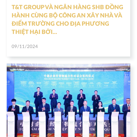
T&T GROUP VÀ NGÂN HÀNG SHB ĐỒNG
HÀNH CÙNG BỘ CÔNG AN XÂY NHÀ VÀ
ĐIỂM TRƯỜNG CHO ĐỊA PHƯƠNG
THIỆT HẠI BỞI...
09/11/2024