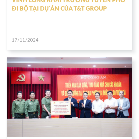
VĨNH LONG KHAI TRƯƠNG TUYẾN PHỐ
ĐI BỘ TẠI DỰ ÁN CỦA T&T GROUP
17/11/2024