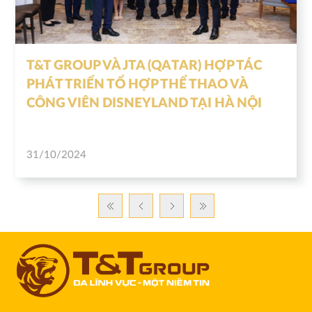
T&T GROUP VÀ JTA (QATAR) HỢP TÁC
PHÁT TRIỂN TỔ HỢP THỂ THAO VÀ
CÔNG VIÊN DISNEYLAND TẠI HÀ NỘI
31/10/2024