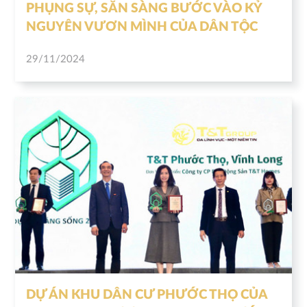
PHỤNG SỰ, SẴN SÀNG BƯỚC VÀO KỶ
NGUYÊN VƯƠN MÌNH CỦA DÂN TỘC
29/11/2024
DỰ ÁN KHU DÂN CƯ PHƯỚC THỌ CỦA