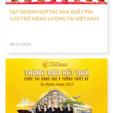
T&T GROUP HỢP TÁC SẢN XUẤT PIN
LƯU TRỮ NĂNG LƯỢNG TẠI VIỆT NAM
08/11/2024