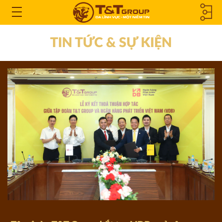
CÔNG TY
Open
the
THÀNH
TIN TỨC & SỰ KIỆN
Menu
VIÊN &
CÔNG TY
LIÊN KẾT