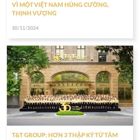
VÌ MỘT VIỆT NAM HÙNG CƯỜNG,
THỊNH VƯỢNG
30/11/2024
T&T GROUP: HƠN 3 THẬP KỶ TỪ TÂM