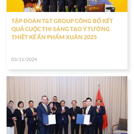
TẬP ĐOÀN T&T GROUP CÔNG BỐ KẾT
QUẢ CUỘC THI SÁNG TẠO Ý TƯỞNG
THIẾT KẾ ẤN PHẨM XUÂN 2025
03/11/2024