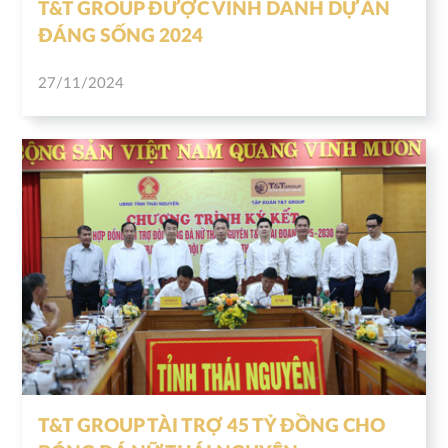
T&T GROUP ĐƯỢC VINH DANH DỰ ÁN
ĐÁNG SỐNG 2024
27/11/2024
T&T GROUP TÀI TRỢ 45 TỶ ĐỒNG CHO