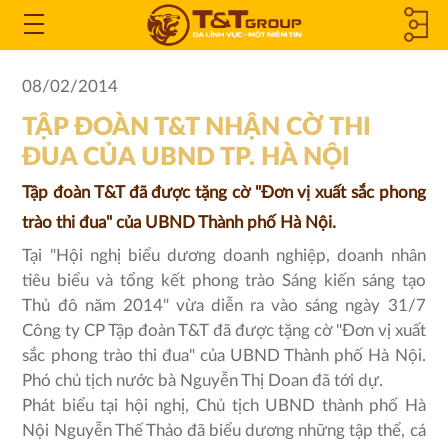
CÔNG TY
Open
the
THÀNH
08/02/2014
Menu
TẬP ĐOÀN T&T NHẬN CỜ THI
VIÊN &
ĐUA CỦA UBND TP. HÀ NỘI
CÔNG TY
Tập đoàn T&T đã được tặng cờ "Đơn vị xuất sắc phong
LIÊN KẾT
trào thi đua" của UBND Thành phố Hà Nội.
Tại "Hội nghị biểu dương doanh nghiệp, doanh nhân
tiêu biểu và tổng kết phong trào Sáng kiến sáng tạo
Thủ đô năm 2014" vừa diễn ra vào sáng ngày 31/7
Công ty CP Tập đoàn T&T đã được tặng cờ "Đơn vị xuất
sắc phong trào thi đua" của UBND Thành phố Hà Nội.
Phó chủ tịch nước bà Nguyễn Thị Doan đã tới dự.
Phát biểu tại hội nghị, Chủ tịch UBND thành phố Hà
Nội Nguyễn Thế Thảo đã biểu dương những tập thể, cá