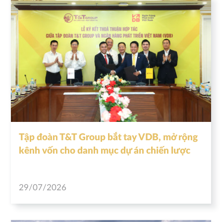
Tập đoàn T&T Group bắt tay VDB, mở rộng
kênh vốn cho danh mục dự án chiến lược
29/07/2026