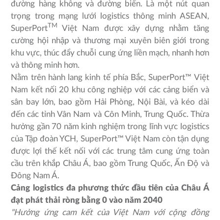
đường hàng không và đường biển. Là một nút quan
trọng trong mạng lưới logistics thông minh ASEAN,
TM
SuperPort
Việt Nam được xây dựng nhằm tăng
cường hội nhập và thương mại xuyên biên giới trong
khu vực, thúc đẩy chuỗi cung ứng liền mạch, nhanh hơn
và thông minh hơn.
Nằm trên hành lang kinh tế phía Bắc, SuperPort™ Việt
Nam kết nối 20 khu công nghiệp với các cảng biển và
sân bay lớn, bao gồm Hải Phòng, Nội Bài, và kéo dài
đến các tỉnh Vân Nam và Côn Minh, Trung Quốc. Thừa
hưởng gần 70 năm kinh nghiệm trong lĩnh vực logistics
của Tập đoàn YCH, SuperPort™ Việt Nam còn tận dụng
được lợi thế kết nối với các trung tâm cung ứng toàn
cầu trên khắp Châu Á, bao gồm Trung Quốc, Ấn Độ và
Đông Nam Á.
Cảng logistics đa phương thức đầu tiên của Châu Á
đạt phát thải ròng bằng 0 vào năm 2040
"Hưởng ứng cam kết của Việt Nam với cộng đồng