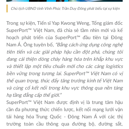
Chủ tịch UBND tỉnh Vĩnh Phúc Trần Duy Đông phát biểu tại sự kiện
Trong sự kiện, Tiến sĩ Yap Kwong Weng, Tổng giám đốc
SuperPort™ Việt Nam, đã chia sẻ tầm nhìn mới và kế
hoạch phát triển của SuperPort™ đầu tiên tại Đông
Nam Á. Ông tuyên bố,
“Bằng cách ứng dụng công nghệ
tiên tiến và các giải pháp hậu cần đột phá, chúng tôi
đang cải thiện dòng chảy hàng hóa trên khắp khu vực
và thiết lập một tiêu chuẩn mới cho các cảng logistics
bền vững trong tương lai. SuperPort™ Việt Nam có vị
thế quan trọng, thúc đẩy tăng trưởng kinh tế Việt Nam
và củng cố kết nối trong khu vực thông qua nền tảng
hạ tầng đẳng cấp thế giới.”
SuperPort™ Việt Nam được định vị là trung tâm hậu
cần đa phương thức chiến lược, kết nối mạng lưới vận
tải hàng hóa Trung Quốc - Đông Nam Á với các thị
trường toàn cầu thông qua đường bộ, đường sắt,