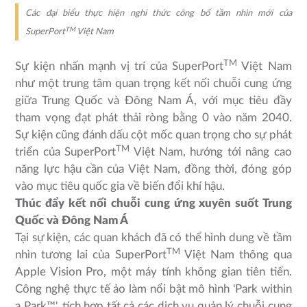
Các đại biểu thực hiện nghi thức công bố tầm nhìn mới của
TM
SuperPort
Việt Nam
TM
Sự kiện nhấn mạnh vị trí của SuperPort
Việt Nam
như một trung tâm quan trọng kết nối chuỗi cung ứng
giữa Trung Quốc và Đông Nam Á, với mục tiêu đầy
tham vọng đạt phát thải ròng bằng 0 vào năm 2040.
Sự kiện cũng đánh dấu cột mốc quan trọng cho sự phát
TM
triển của SuperPort
Việt Nam, hướng tới nâng cao
năng lực hậu cần của Việt Nam, đồng thời, đóng góp
vào mục tiêu quốc gia về biến đổi khí hậu.
Thúc đẩy kết nối chuỗi cung ứng xuyên suốt Trung
Quốc và Đông Nam Á
Tại sự kiện, các quan khách đã có thể hình dung về tầm
TM
nhìn tương lai của SuperPort
Việt Nam thông qua
Apple Vision Pro, một máy tính không gian tiên tiến.
Công nghệ thực tế ảo làm nổi bật mô hình 'Park within
a Park™', tích hợp tất cả các dịch vụ quản lý chuỗi cung