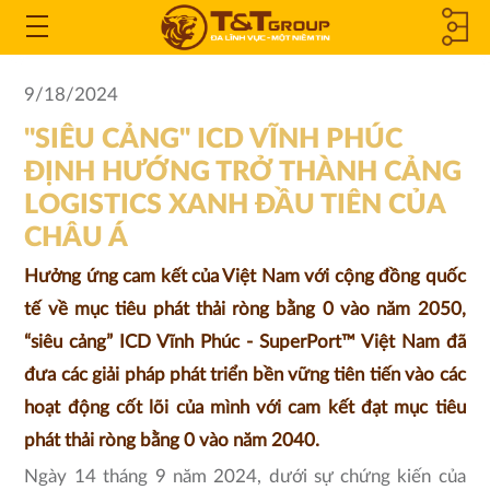
CÔNG TY
Open
the
THÀNH
9/18/2024
Menu
"SIÊU CẢNG" ICD VĨNH PHÚC
VIÊN &
ĐỊNH HƯỚNG TRỞ THÀNH CẢNG
CÔNG TY
LOGISTICS XANH ĐẦU TIÊN CỦA
CHÂU Á
LIÊN KẾT
Hưởng ứng cam kết của Việt Nam với cộng đồng quốc
tế về mục tiêu phát thải ròng bằng 0 vào năm 2050,
“siêu cảng” ICD Vĩnh Phúc - SuperPort™ Việt Nam đã
đưa các giải pháp phát triển bền vững tiên tiến vào các
hoạt động cốt lõi của mình với cam kết đạt mục tiêu
phát thải ròng bằng 0 vào năm 2040.
Ngày 14 tháng 9 năm 2024, dưới sự chứng kiến của