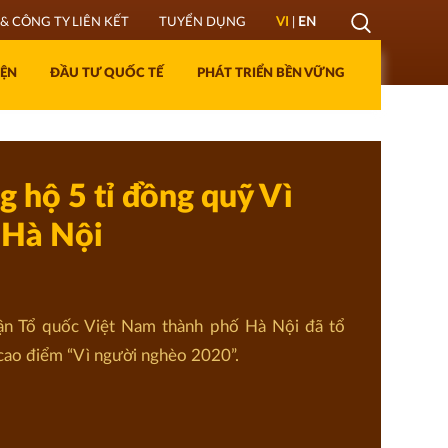
Mở
& CÔNG TY LIÊN KẾT
TUYỂN DỤNG
VI
|
EN
Lớp
IỆN
ĐẦU TƯ QUỐC TẾ
PHÁT TRIỂN BỀN VỮNG
Tìm
kiếm
g hộ 5 tỉ đồng quỹ Vì
 Hà Nội
n Tổ quốc Việt Nam thành phố Hà Nội đã tổ
cao điểm “Vì người nghèo 2020”.