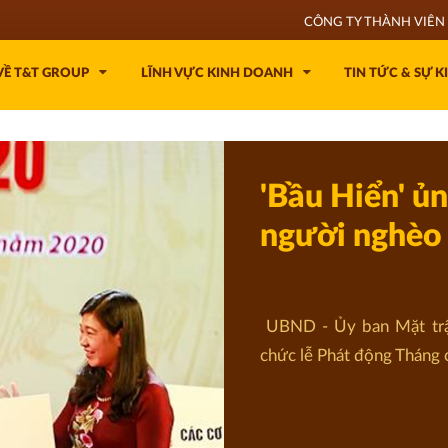
CÔNG TY THÀNH VIÊN 
VỀ T&T GROUP
LĨNH VỰC KINH DOANH
TIN TỨC & SỰ K
'Bầu Hiển' ủn
người nghèo
UBND - Ủy ban Mặt trậ
chức lễ Phát động Tháng 