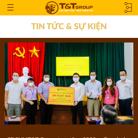
CÔNG TY
Open
the
THÀNH
TIN TỨC & SỰ KIỆN
Menu
VIÊN &
CÔNG TY
LIÊN KẾT