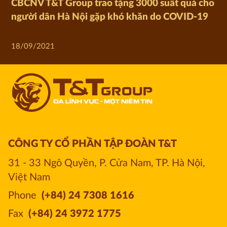
CBCNV T&T Group trao tặng 3000 suất quà cho
người dân Hà Nội gặp khó khăn do COVID-19
18/09/2021
CÔNG TY CỔ PHẦN TẬP ĐOÀN T&T
31 - 33 Ngô Quyền, P. Cửa Nam, TP. Hà Nội, 
Việt Nam
Phone
(+84) 24 7308 1616
Fax
(+84) 24 3972 1775