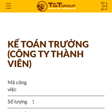
CÔNG TY
Open
the
THÀNH
Menu
VIÊN &
KẾ TOÁN TRƯỞNG
CÔNG TY
(CÔNG TY THÀNH
LIÊN KẾT
VIÊN)
Mã công
việc
Số lượng
1