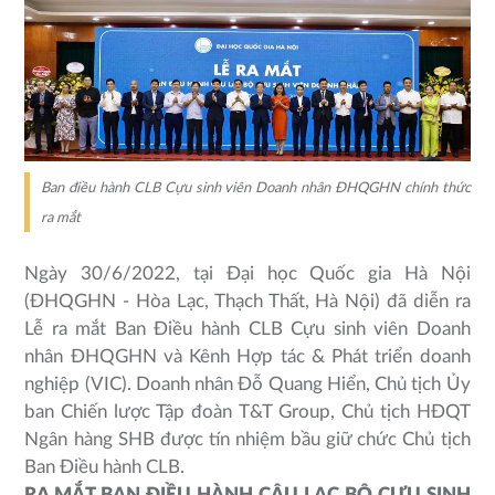
Ban điều hành CLB Cựu sinh viên Doanh nhân ĐHQGHN chính thức
ra mắt
Ngày 30/6/2022, tại Đại học Quốc gia Hà Nội
(ĐHQGHN - Hòa Lạc, Thạch Thất, Hà Nội) đã diễn ra
Lễ ra mắt Ban Điều hành CLB Cựu sinh viên Doanh
nhân ĐHQGHN và Kênh Hợp tác & Phát triển doanh
nghiệp (VIC). Doanh nhân Đỗ Quang Hiển, Chủ tịch Ủy
ban Chiến lược Tập đoàn T&T Group, Chủ tịch HĐQT
Ngân hàng SHB được tín nhiệm bầu giữ chức Chủ tịch
Ban Điều hành CLB.
RA MẮT BAN ĐIỀU HÀNH CÂU LẠC BỘ CỰU SINH