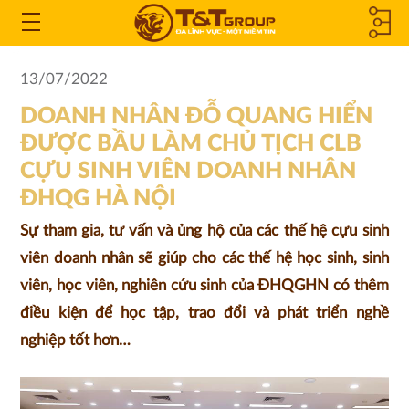
CÔNG TY
Open
the
THÀNH
13/07/2022
Menu
DOANH NHÂN ĐỖ QUANG HIỂN
VIÊN &
ĐƯỢC BẦU LÀM CHỦ TỊCH CLB
CÔNG TY
CỰU SINH VIÊN DOANH NHÂN
ĐHQG HÀ NỘI
LIÊN KẾT
Sự tham gia, tư vấn và ủng hộ của các thế hệ cựu sinh
viên doanh nhân sẽ giúp cho các thế hệ học sinh, sinh
viên, học viên, nghiên cứu sinh của ĐHQGHN có thêm
điều kiện để học tập, trao đổi và phát triển nghề
nghiệp tốt hơn…