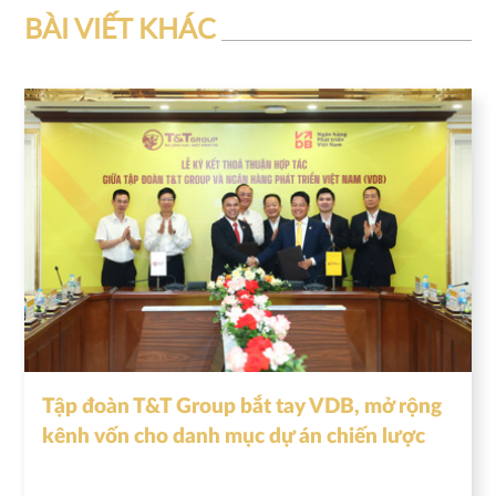
BÀI VIẾT KHÁC
Tập đoàn T&T Group bắt tay VDB, mở rộng
kênh vốn cho danh mục dự án chiến lược