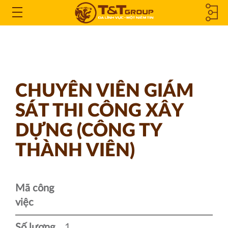
CÔNG TY
Open
the
THÀNH
Menu
VIÊN &
CHUYÊN VIÊN GIÁM
CÔNG TY
SÁT THI CÔNG XÂY
LIÊN KẾT
DỰNG (CÔNG TY
THÀNH VIÊN)
Mã công
việc
Số lượng
1