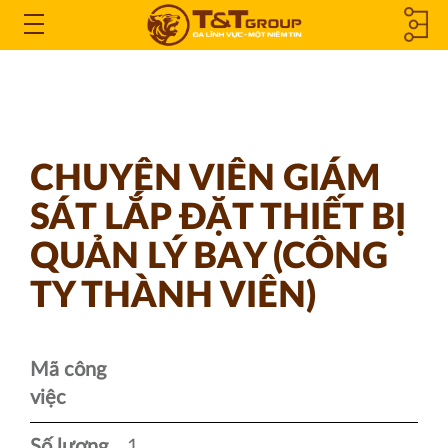
CÔNG TY
Open
the
THÀNH
Menu
VIÊN &
CHUYÊN VIÊN GIÁM
CÔNG TY
SÁT LẮP ĐẶT THIẾT BỊ
LIÊN KẾT
QUẢN LÝ BAY (CÔNG
TY THÀNH VIÊN)
Mã công
việc
Số lượng
1