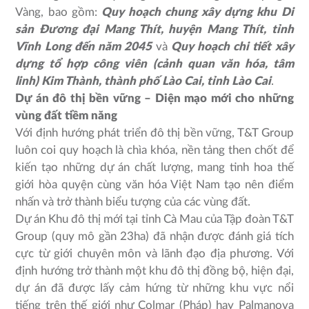
Vàng, bao gồm:
Quy hoạch chung xây dựng khu Di
sản Đương đại Mang Thít, huyện Mang Thít, tỉnh
Vĩnh Long đến năm 2045
và
Quy hoạch chi tiết xây
dựng tổ hợp công viên (cảnh quan văn hóa, tâm
linh) Kim Thành, thành phố Lào Cai, tỉnh Lào Cai
.
Dự án đô thị bền vững – Diện mạo mới cho những
vùng đất tiềm năng
Với định hướng phát triển đô thị bền vững, T&T Group
luôn coi quy hoạch là chìa khóa, nền tảng then chốt để
kiến tạo những dự án chất lượng, mang tinh hoa thế
giới hòa quyện cùng văn hóa Việt Nam tạo nên điểm
nhấn và trở thành biểu tượng của các vùng đất.
Dự án Khu đô thị mới tại tỉnh Cà Mau của Tập đoàn T&T
Group (quy mô gần 23ha) đã nhận được đánh giá tích
cực từ giới chuyên môn và lãnh đạo địa phương. Với
định hướng trở thành một khu đô thị đồng bộ, hiện đại,
dự án đã được lấy cảm hứng từ những khu vực nổi
tiếng trên thế giới như Colmar (Pháp) hay Palmanova