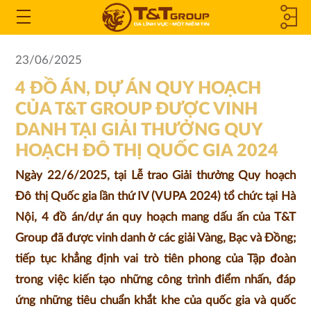
CÔNG TY
Open
the
THÀNH
23/06/2025
Menu
4 ĐỒ ÁN, DỰ ÁN QUY HOẠCH
VIÊN &
CỦA T&T GROUP ĐƯỢC VINH
CÔNG TY
DANH TẠI GIẢI THƯỞNG QUY
HOẠCH ĐÔ THỊ QUỐC GIA 2024
LIÊN KẾT
Ngày 22/6/2025, tại Lễ trao Giải thưởng Quy hoạch
Đô thị Quốc gia lần thứ IV (VUPA 2024) tổ chức tại Hà
Nội, 4 đồ án/dự án quy hoạch mang dấu ấn của T&T
Group đã được vinh danh ở các giải Vàng, Bạc và Đồng;
tiếp tục khẳng định vai trò tiên phong của Tập đoàn
trong việc kiến tạo những công trình điểm nhấn, đáp
ứng những tiêu chuẩn khắt khe của quốc gia và quốc