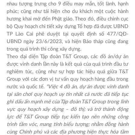
nhau tượng trưng cho 9 điều may mắn, tốt lành, hạnh
phúc; cũng như tái hiện cho du khách một cuộc hành
hương khai mở đến Phật giáo. Theo đó, điều chỉnh cục
bộ Quy hoạch chi tiết xây dựng Tổ hợp đã được UBND
TP Lào Cai phê duyệt tại quyết định số 477/QĐ-
UBND ngày 23/6/2023, và hiện Bảo tháp cũng đang
trong quá trình thi công xây dựng.
Theo đại diện Tập đoàn T&T Group, các đồ án/dự án
được vinh danh lần này là kết quả của quá trình đầu tư
nghiêm túc, cũng như sự hợp tác hiệu quả giữa T&T
Group với các đơn vị tư vấn quy hoạch hàng đầu trong
nước và quốc tế.
“Việc 4 đồ án, dự án được vinh danh
tại sân chơi quy hoạch uy tín nhất cả nước đã tiếp tục
ghi dấu ấn mạnh mẽ của Tập đoàn T&T Group trong lĩnh
vực quy hoạch xây dựng – đô thị; và trở thành động
lực để T&T Group tiếp tục kiến tạo nên những công
trình tầm vóc, mang tính biểu tượng; nhằm đồng hành
cùng Chính phủ và các địa phương hiện thực hóa tầm